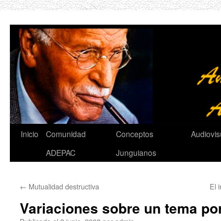
Saltar
al
contenido
Inicio
Comunidad
Conceptos
Audiovis
ADEPAC
Junguianos
←
Mutualidad destructiva
El 
Variaciones sobre un tema po