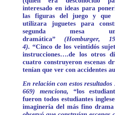
(quien era desconocido pa
interesado en ideas para pone
las figuras del juego y que
utilizara juguetes para cons
segunda mesa un
dramática”
(Homburger, 19
4).
“Cinco de los veintidós suje
instrucciones….de los otros di
cuatro construyeron escenas d
tenían que ver con accidentes au
En relación con estos resultados 
669) menciona,
“los estudia
fueron todos estudiantes ingles
imaginería del más fino drama
observó que construían escenas 