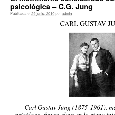
psicológica – C.G. Jung
Publicada el
29 junio, 2010
por
admin
CARL GUSTAV J
Carl Gustav Jung (1875-1961), mé
psicólogo, figura clave en la etapa inic