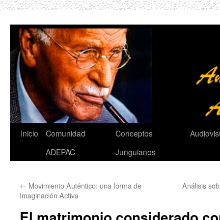
Saltar
al
contenido
Inicio
Comunidad
Conceptos
Audiovis
ADEPAC
Junguianos
←
Movimiento Auténtico: una forma de
Análisis so
Imaginación Activa
El matrimonio considerado co