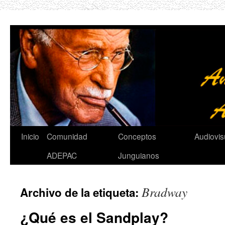
Saltar
al
contenido
Inicio
Comunidad
Conceptos
Audiovis
ADEPAC
Junguianos
Bradway
Archivo de la etiqueta:
¿Qué es el Sandplay?