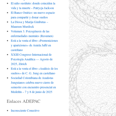
El niño sustituto: donde coinciden la
vida y la muerte – Patrycja Jackson
El Banco Onírico: un nuevo espacio
para compartir y donar sueños
La Diosa y Marija Gimbutas –
Maureen Murdock
Volumen 3. Psicogénesis de las
enfermedades mentales (Resumen)
Está a la venta el libro «Premoniciones
y apariciones» de Aniela Jaffé en
castellano
XXIII Congreso Internacional de
Psicología Analítica — Agosto de
2025, Zúrich
Está a la venta el libro «Análisis de los
sueños» de C. G. Jung en castellano
Sociedad Colombiana de Analistas
Junguianos celebra nuevo cierre de
semestre con encuentro presencial en
Medellín – 7 y 8 de junio de 2025
Enlaces ADEPAC
Inconsciente Conectivo