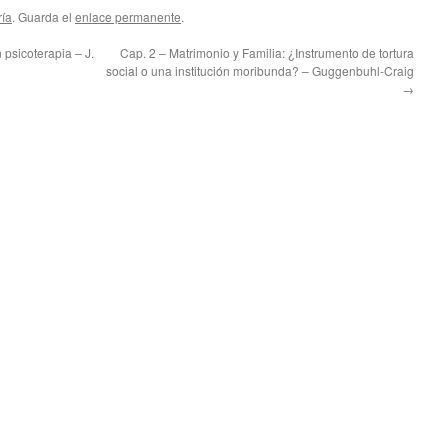
ría
. Guarda el
enlace permanente
.
 psicoterapia – J.
Cap. 2 – Matrimonio y Familia: ¿Instrumento de tortura
social o una institución moribunda? – Guggenbuhl-Craig
→