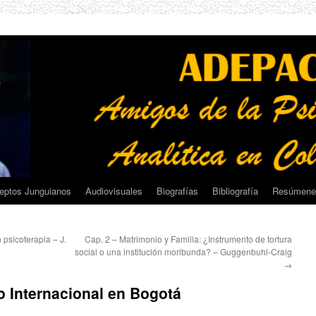
eptos Junguianos
Audiovisuales
Biografías
Bibliografía
Resúmene
 psicoterapia – J.
Cap. 2 – Matrimonio y Familia: ¿Instrumento de tortura
social o una institución moribunda? – Guggenbuhl-Craig
→
o Internacional en Bogotá