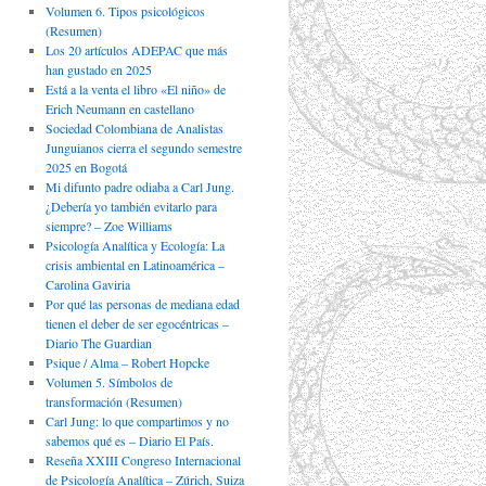
Volumen 6. Tipos psicológicos
(Resumen)
Los 20 artículos ADEPAC que más
han gustado en 2025
Está a la venta el libro «El niño» de
Erich Neumann en castellano
Sociedad Colombiana de Analistas
Junguianos cierra el segundo semestre
2025 en Bogotá
Mi difunto padre odiaba a Carl Jung.
¿Debería yo también evitarlo para
siempre? – Zoe Williams
Psicología Analítica y Ecología: La
crisis ambiental en Latinoamérica –
Carolina Gaviria
Por qué las personas de mediana edad
tienen el deber de ser egocéntricas –
Diario The Guardian
Psique / Alma – Robert Hopcke
Volumen 5. Símbolos de
transformación (Resumen)
Carl Jung: lo que compartimos y no
sabemos qué es – Diario El País.
Reseña XXIII Congreso Internacional
de Psicología Analítica – Zúrich, Suiza