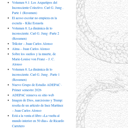
Volumen 9.1: Los Arquetipos del
Inconsciente Colectivo. Carl G. Jung .
Parte 1 (Resumen)
El acoso escolar no empieza en la
escuela – Kike Esnaola
Volumen 8. La dinámica de lo
inconsciente. Carl G. Jung -Parte 2
(Resumen)
Trikster – Juan Carlos Alonso
Alma – Juan Carlos Alonso
Sobre los sueños y la muerte, de
Marie-Louise von Franz – J. C.
Alonso
Volumen 8. La dinámica de lo
inconsciente. Carl G. Jung . Parte 1
(Resumen)
Nuevo Grupo de Estudio ADEPAC ·
Primer semestre 2026
ADEPAC renueva su sitio web
Imagen de Dios, narcisismo y Trump:
reseña de un artículo de Inez Martínez
– Juan Carlos Alonso
Está a la venta el libro «La vuelta al
mundo interior en 50 días» de Ricardo
Carretero