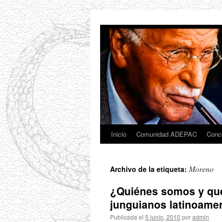
Saltar
al
contenido
Inicio
Comunidad ADEPAC
Conc
Moreno
Archivo de la etiqueta:
¿Quiénes somos y qué
junguianos latinoame
Publicada el
5 junio, 2010
por
admin