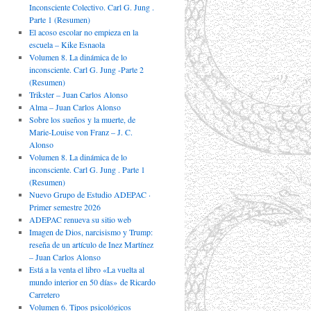
Inconsciente Colectivo. Carl G. Jung .
Parte 1 (Resumen)
El acoso escolar no empieza en la
escuela – Kike Esnaola
Volumen 8. La dinámica de lo
inconsciente. Carl G. Jung -Parte 2
(Resumen)
Trikster – Juan Carlos Alonso
Alma – Juan Carlos Alonso
Sobre los sueños y la muerte, de
Marie-Louise von Franz – J. C.
Alonso
Volumen 8. La dinámica de lo
inconsciente. Carl G. Jung . Parte 1
(Resumen)
Nuevo Grupo de Estudio ADEPAC ·
Primer semestre 2026
ADEPAC renueva su sitio web
Imagen de Dios, narcisismo y Trump:
reseña de un artículo de Inez Martínez
– Juan Carlos Alonso
Está a la venta el libro «La vuelta al
mundo interior en 50 días» de Ricardo
Carretero
Volumen 6. Tipos psicológicos