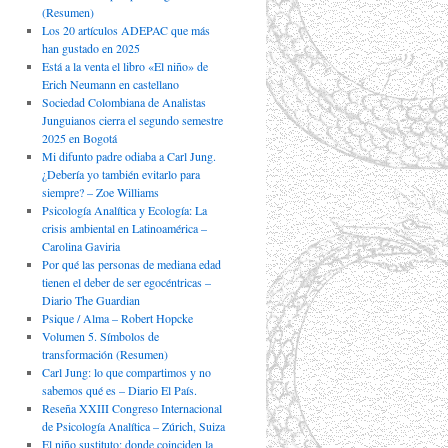
(Resumen)
Los 20 artículos ADEPAC que más
han gustado en 2025
Está a la venta el libro «El niño» de
Erich Neumann en castellano
Sociedad Colombiana de Analistas
Junguianos cierra el segundo semestre
2025 en Bogotá
Mi difunto padre odiaba a Carl Jung.
¿Debería yo también evitarlo para
siempre? – Zoe Williams
Psicología Analítica y Ecología: La
crisis ambiental en Latinoamérica –
Carolina Gaviria
Por qué las personas de mediana edad
tienen el deber de ser egocéntricas –
Diario The Guardian
Psique / Alma – Robert Hopcke
Volumen 5. Símbolos de
transformación (Resumen)
Carl Jung: lo que compartimos y no
sabemos qué es – Diario El País.
Reseña XXIII Congreso Internacional
de Psicología Analítica – Zúrich, Suiza
El niño sustituto: donde coinciden la