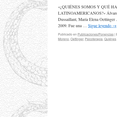
«¿QUIÉNES SOMOS Y QUÉ H
LATINOAMERICANOS?« Álvaro Carr
Dussaillant, María Elena Oettinger .
2009. Fue una …
Sigue leyendo
→
Publicado en
Publicaciones/Ponencias
|
Moreno
,
Oettinger
,
Psicoterapia
,
Quiénes