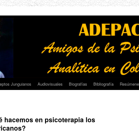
eptos Junguianos
Audiovisuales
Biografías
Bibliografía
Resúmene
 hacemos en psicoterapia los
ricanos?