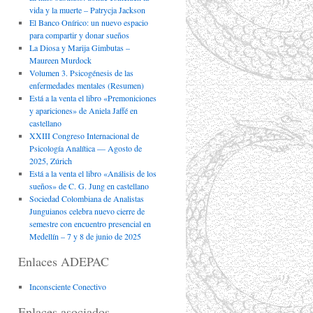
vida y la muerte – Patrycja Jackson
El Banco Onírico: un nuevo espacio
para compartir y donar sueños
La Diosa y Marija Gimbutas –
Maureen Murdock
Volumen 3. Psicogénesis de las
enfermedades mentales (Resumen)
Está a la venta el libro «Premoniciones
y apariciones» de Aniela Jaffé en
castellano
XXIII Congreso Internacional de
Psicología Analítica — Agosto de
2025, Zúrich
Está a la venta el libro «Análisis de los
sueños» de C. G. Jung en castellano
Sociedad Colombiana de Analistas
Junguianos celebra nuevo cierre de
semestre con encuentro presencial en
Medellín – 7 y 8 de junio de 2025
Enlaces ADEPAC
Inconsciente Conectivo
Enlaces asociados