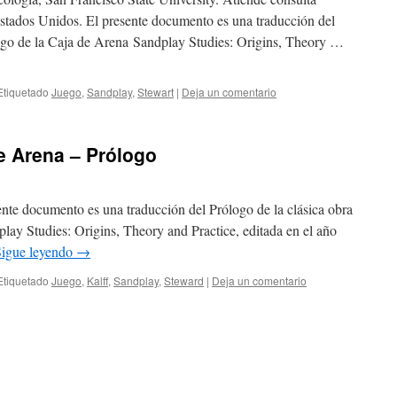
 Estados Unidos. El presente documento es una traducción del
Juego de la Caja de Arena Sandplay Studies: Origins, Theory …
Etiquetado
Juego
,
Sandplay
,
Stewart
|
Deja un comentario
de Arena – Prólogo
nte documento es una traducción del Prólogo de la clásica obra
lay Studies: Origins, Theory and Practice, editada en el año
Sigue leyendo
→
Etiquetado
Juego
,
Kalff
,
Sandplay
,
Steward
|
Deja un comentario