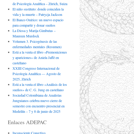
de Psicología Analítica – Zúrich, Suiza
El niño sustituto: donde coinciden la
vida y la muerte – Patrycja Jackson
El Banco Onírico: un nuevo espacio
para compartir y donar sueños
La Diosa y Marija Gimbutas –
Maureen Murdock
Volumen 3. Psicogénesis de las
enfermedades mentales (Resumen)
Está a la venta el libro «Premoniciones
y apariciones» de Aniela Jaffé en
castellano
XXIII Congreso Internacional de
Psicología Analítica — Agosto de
2025, Zúrich
Está a la venta el libro «Análisis de los
sueños» de C. G. Jung en castellano
Sociedad Colombiana de Analistas
Junguianos celebra nuevo cierre de
semestre con encuentro presencial en
Medellín – 7 y 8 de junio de 2025
Enlaces ADEPAC
Inconsciente Conectivo