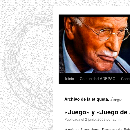
Saltar
al
contenido
Inicio
Comunidad ADEPAC
Conc
Juego
Archivo de la etiqueta:
«Juego» y «Juego de A
Publicada el
2 junio, 2009
por
admin
Analista Junguiano, Profesor de Psi