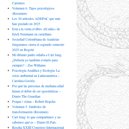
Carretero
Volumen 6. Tipos psicológicos
(Resumen)
Los 20 artículos ADEPAC que más
han gustado en 2025
Está a la venta el libro «El niño» de
Erich Neumann en castellano
Sociedad Colombiana de Analistas
Junguianos cierra el segundo semestre
2025 en Bogotá
Mi difunto padre odiaba a Carl Jung.
¿Debería yo también evitarlo para
siempre? – Zoe Williams
Psicología Analítica y Ecología: La
crisis ambiental en Latinoamérica –
Carolina Gaviria
Por qué las personas de mediana edad
tienen el deber de ser egocéntricas –
Diario The Guardian
Psique / Alma – Robert Hopcke
Volumen 5. Símbolos de
transformación (Resumen)
Carl Jung: lo que compartimos y no
sabemos qué es – Diario El País.
Reseña XXIII Congreso Internacional