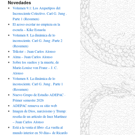
Novedades
Volumen 9.1: Los Arquetipos del
Inconsciente Colectivo. Carl G. Jung .
Parte 1 (Resumen)
El acoso escolar no empieza en la
escuela – Kike Esnaola
Volumen 8. La dinámica de lo
inconsciente. Carl G. Jung -Parte 2
(Resumen)
Trikster – Juan Carlos Alonso
Alma – Juan Carlos Alonso
Sobre los sueños y la muerte, de
Marie-Louise von Franz – J. C.
Alonso
Volumen 8. La dinámica de lo
inconsciente. Carl G. Jung . Parte 1
(Resumen)
Nuevo Grupo de Estudio ADEPAC ·
Primer semestre 2026
ADEPAC renueva su sitio web
Imagen de Dios, narcisismo y Trump:
reseña de un artículo de Inez Martínez
– Juan Carlos Alonso
Está a la venta el libro «La vuelta al
mundo interior en 50 días» de Ricardo