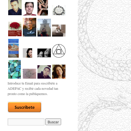
Introduce tu Email para suscribirte a
ADEPAC y recibir cada novedad tan
pronto como la publiquemos.