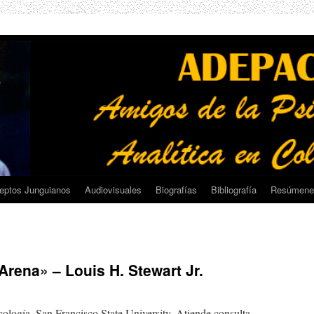
eptos Junguianos
Audiovisuales
Biografías
Bibliografía
Resúmene
rena» – Louis H. Stewart Jr.
cología, San Francisco State University. Atiende consulta