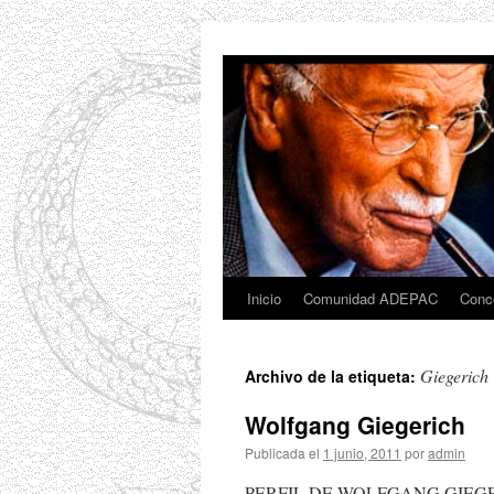
Saltar
al
contenido
Inicio
Comunidad ADEPAC
Conc
Giegerich
Archivo de la etiqueta:
Wolfgang Giegerich
Publicada el
1 junio, 2011
por
admin
PERFIL DE WOLFGANG GIEGERICH