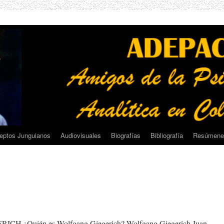
eptos Junguianos
Audiovisuales
Biografías
Bibliografía
Resúmene
 ¿Quién es Wolfgang Giegerich? Wolfgang Giegerich Juan