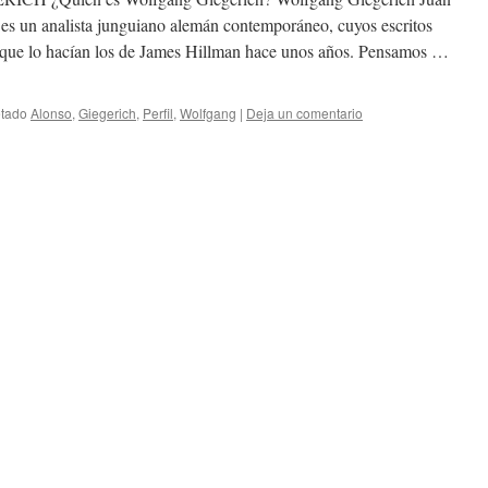
s un analista junguiano alemán contemporáneo, cuyos escritos
l que lo hacían los de James Hillman hace unos años. Pensamos …
etado
Alonso
,
Giegerich
,
Perfil
,
Wolfgang
|
Deja un comentario