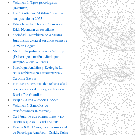
Volumen 6. Tipos psicológicos
(Resumen)
Los 20 artículos ADEPAC que más
han gustado en 2025
Está a la venta el libro «El niño» de
Erich Neumann en castellano
Sociedad Colombiana de Analistas
Junguianos cierra el segundo semestre
2025 en Bogotá
Mi difunto padre odiaba a Carl Jung.
¿Debería yo también evitarlo para
siempre? – Zoe Williams
Psicología Analítica y Ecología: La
crisis ambiental en Latinoamérica –
Carolina Gaviria
Por qué las personas de mediana edad
tienen el deber de ser egocéntricas –
Diario The Guardian
Psique / Alma – Robert Hopcke
Volumen 5. Símbolos de
transformación (Resumen)
Carl Jung: lo que compartimos y no
sabemos qué es – Diario El País.
Reseña XXIII Congreso Internacional
de Psicología Analítica – Zúrich, Suiza