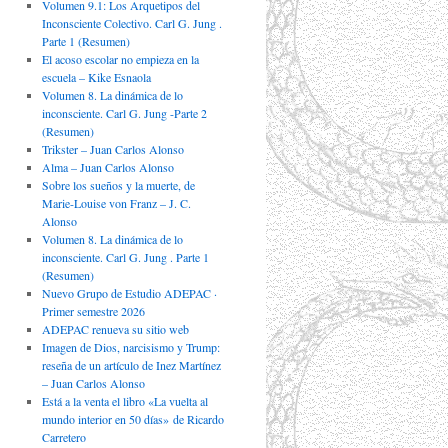
Volumen 9.1: Los Arquetipos del
Inconsciente Colectivo. Carl G. Jung .
Parte 1 (Resumen)
El acoso escolar no empieza en la
escuela – Kike Esnaola
Volumen 8. La dinámica de lo
inconsciente. Carl G. Jung -Parte 2
(Resumen)
Trikster – Juan Carlos Alonso
Alma – Juan Carlos Alonso
Sobre los sueños y la muerte, de
Marie-Louise von Franz – J. C.
Alonso
Volumen 8. La dinámica de lo
inconsciente. Carl G. Jung . Parte 1
(Resumen)
Nuevo Grupo de Estudio ADEPAC ·
Primer semestre 2026
ADEPAC renueva su sitio web
Imagen de Dios, narcisismo y Trump:
reseña de un artículo de Inez Martínez
– Juan Carlos Alonso
Está a la venta el libro «La vuelta al
mundo interior en 50 días» de Ricardo
Carretero