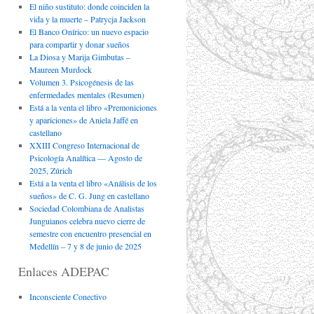
El niño sustituto: donde coinciden la
vida y la muerte – Patrycja Jackson
El Banco Onírico: un nuevo espacio
para compartir y donar sueños
La Diosa y Marija Gimbutas –
Maureen Murdock
Volumen 3. Psicogénesis de las
enfermedades mentales (Resumen)
Está a la venta el libro «Premoniciones
y apariciones» de Aniela Jaffé en
castellano
XXIII Congreso Internacional de
Psicología Analítica — Agosto de
2025, Zúrich
Está a la venta el libro «Análisis de los
sueños» de C. G. Jung en castellano
Sociedad Colombiana de Analistas
Junguianos celebra nuevo cierre de
semestre con encuentro presencial en
Medellín – 7 y 8 de junio de 2025
Enlaces ADEPAC
Inconsciente Conectivo